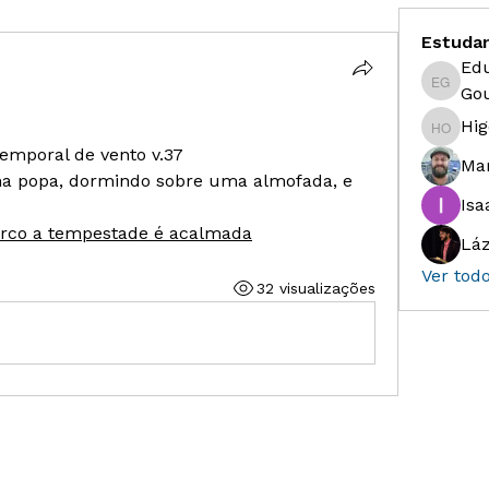
Estuda
Ed
Eduardo
Gou
Hig
Higor S
temporal de vento v.37
Ma
 na popa, dormindo sobre uma almofada, e 
Isa
arco a tempestade é acalmada
Láz
Ver tod
32 visualizações