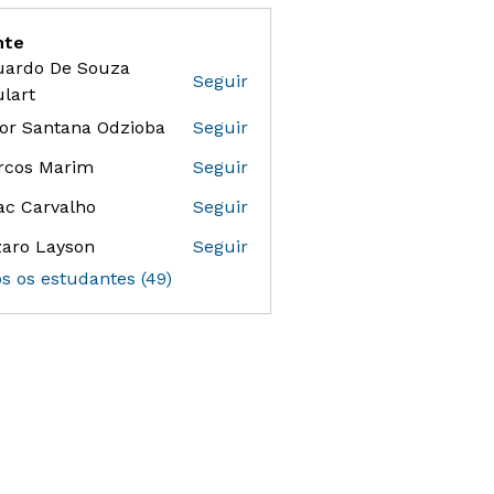
nte
uardo De Souza
Seguir
 De Souza Goulart
lart
or Santana Odzioba
Seguir
antana Odzioba
rcos Marim
Seguir
ac Carvalho
Seguir
aro Layson
Seguir
os os estudantes (49)