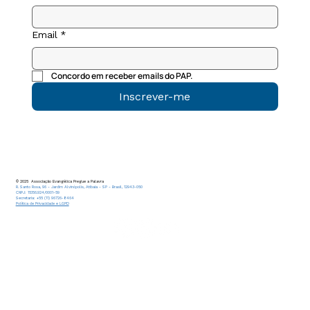
Email
*
Concordo em receber emails do PAP.
Inscrever-me
© 2025 Associação Evangélica Pregue a Palavra
R. Santo Rosa, 96 - Jardim Alvinópolis, Atibaia - SP - Brasil, 12943-050
CNPJ: 15.156.924/0001-59
Secretaria: +55 (11) 96726-8464
Política de Privacidade e LGPD