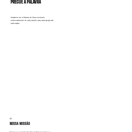
PREGUE A PALAVRA
Ansiamos ver a Palavra de Deus movendo
poderosamente de cada púlpito para cada igreja até
cada nação.
01
NOSSA MISSÃO
Promover o movimento fiel da Palavra de Deus a