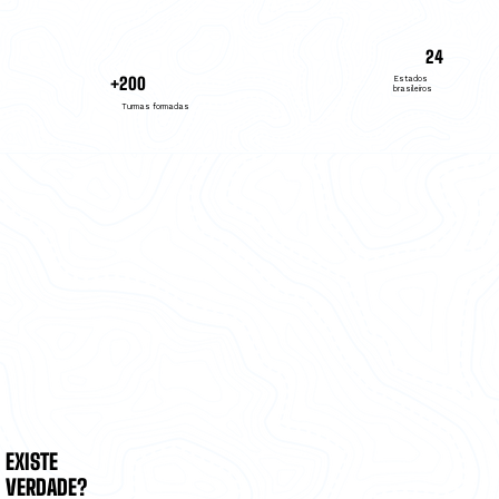
24
Estados
+200
brasileiros
Turmas formadas
EXISTE
VERDADE?