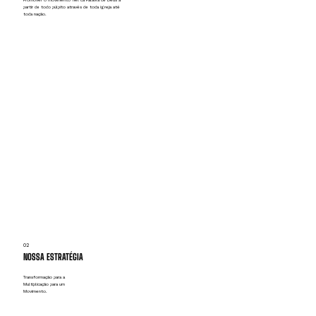
partir de todo púlpito através de toda igreja até
toda nação.
02
NOSSA ESTRATÉGIA
Transformação para a
Multiplicação para um
Movimento.