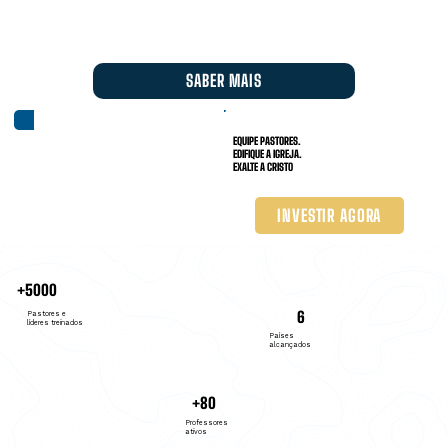
SABER MAIS
EQUIPE PASTORES.
EDIFIQUE A IGREJA.
EXALTE A CRISTO
INVESTIR AGORA
+5000
6
Pastores e
líderes treinados
Países
alcançados
+80
Professores
ativos