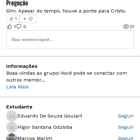
Pregação
Sim. Apesar do tempo, houve a ponte para Cristo. 
1
1
0
21
Ваш комментарий...
Informações
Boas-vindas ao grupo! Você pode se conectar com
outros membr
...
Leia Mais
Estudante
Eduardo De Souza Goulart
Seguir
Eduardo De Souza Goulart
Higor Santana Odzioba
Seguir
Higor Santana Odzioba
Marcos Marim
Seguir