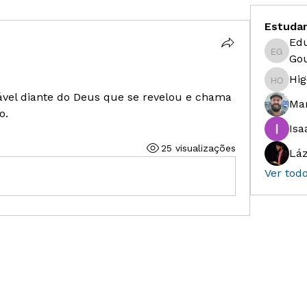
Estuda
Ed
Eduardo
Gou
Hig
Higor S
el diante do Deus que se revelou e chama 
Ma
o.
Isa
25 visualizações
Láz
Ver tod