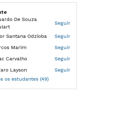
nte
uardo De Souza
Seguir
 De Souza Goulart
lart
or Santana Odzioba
Seguir
antana Odzioba
rcos Marim
Seguir
ac Carvalho
Seguir
aro Layson
Seguir
os os estudantes (49)