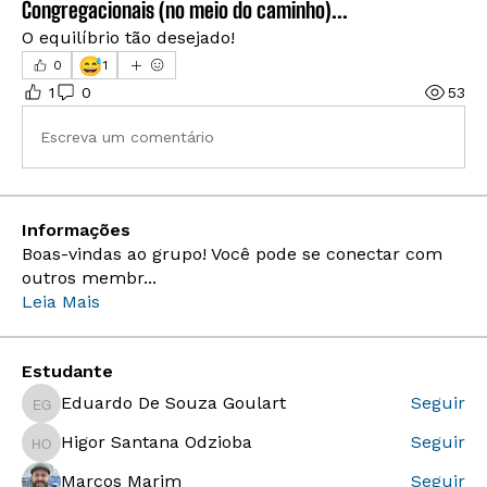
Congregacionais (no meio do caminho)...
O equilíbrio tão desejado!
😅
0
1
1
0
53
Escreva um comentário
Informações
Boas-vindas ao grupo! Você pode se conectar com
outros membr
...
Leia Mais
Estudante
Eduardo De Souza Goulart
Seguir
Eduardo De Souza Goulart
Higor Santana Odzioba
Seguir
Higor Santana Odzioba
Marcos Marim
Seguir