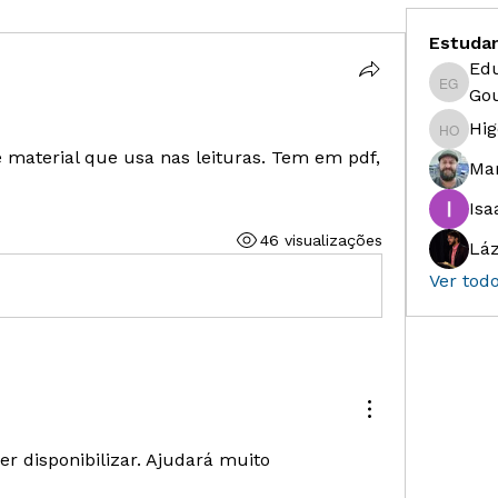
Estuda
Ed
Eduardo
Gou
Hig
Higor S
 material que usa nas leituras. Tem em pdf, 
Ma
Isa
46 visualizações
Láz
Ver tod
der disponibilizar. Ajudará muito 