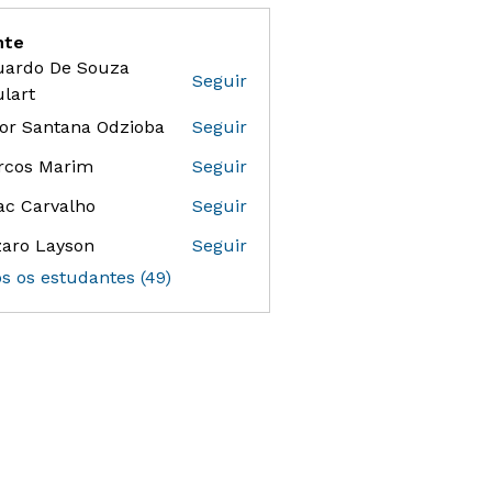
nte
uardo De Souza
Seguir
 De Souza Goulart
lart
or Santana Odzioba
Seguir
antana Odzioba
rcos Marim
Seguir
ac Carvalho
Seguir
aro Layson
Seguir
os os estudantes (49)