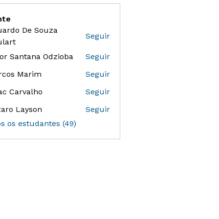
nte
uardo De Souza
Seguir
 De Souza Goulart
lart
or Santana Odzioba
Seguir
antana Odzioba
rcos Marim
Seguir
ac Carvalho
Seguir
aro Layson
Seguir
os os estudantes (49)