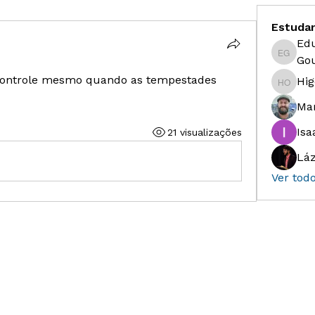
Estuda
Ed
Eduardo
Gou
 controle mesmo quando as tempestades 
Hig
Higor S
Ma
Isa
21 visualizações
Láz
Ver tod