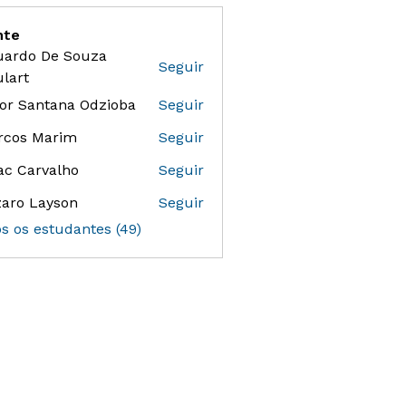
nte
uardo De Souza
Seguir
 De Souza Goulart
lart
or Santana Odzioba
Seguir
antana Odzioba
rcos Marim
Seguir
ac Carvalho
Seguir
aro Layson
Seguir
os os estudantes (49)