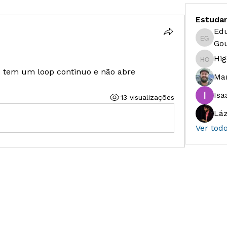
Estuda
Ed
Eduardo
Gou
Hig
Higor S
. tem um loop continuo e não abre
Ma
Isa
13 visualizações
Láz
Ver tod