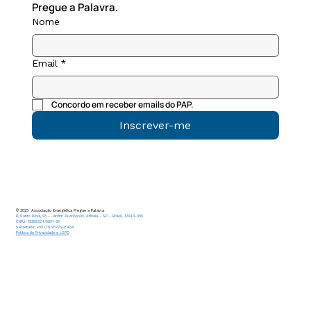
Pregue a Palavra.
Nome
Email
*
Concordo em receber emails do PAP.
Inscrever-me
© 2025 Associação Evangélica Pregue a Palavra
R. Santo Rosa, 96 - Jardim Alvinópolis, Atibaia - SP - Brasil, 12943-050
CNPJ: 15.156.924/0001-59
Secretaria: +55 (11) 96726-8464
Política de Privacidade e LGPD